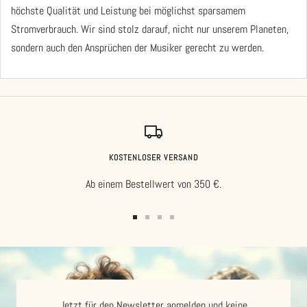
höchste Qualität und Leistung bei möglichst sparsamem
Stromverbrauch. Wir sind stolz darauf, nicht nur unserem Planeten,
sondern auch den Ansprüchen der Musiker gerecht zu werden.
KOSTENLOSER VERSAND
Ab einem Bestellwert von 350 €.
Zur
Zur
Zur
Zur
Slide
Slide
Slide
Slide
1
2
3
4
gehen
gehen
gehen
gehen
Jetzt für den Newsletter anmelden und keine