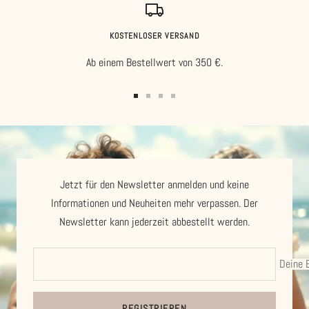
KOSTENLOSER VERSAND
Ab einem Bestellwert von 350 €.
Zur
Zur
Zur
Zur
Slide
Slide
Slide
Slide
1
2
3
4
gehen
gehen
gehen
gehen
Jetzt für den Newsletter anmelden und keine
Informationen und Neuheiten mehr verpassen. Der
Newsletter kann jederzeit abbestellt werden.
Deine 
REGISTRIEREN