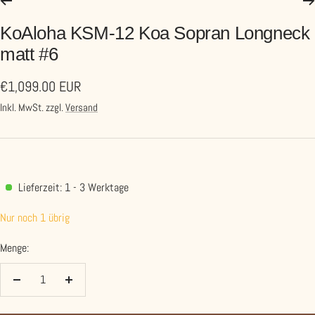
KoAloha KSM-12 Koa Sopran Longneck
matt #6
Angebotspreis
€1,099.00 EUR
Inkl. MwSt. zzgl.
Versand
Lieferzeit: 1 - 3 Werktage
Nur noch 1 übrig
Menge:
Menge
Menge
verringern
erhöhen