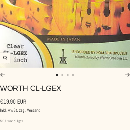
Zoom
Zur
Zur
Zur
Zur
Slide
Slide
Slide
Slide
WORTH CL-LGEX
1
2
3
4
Angebotspreis
€19.90 EUR
gehen
gehen
gehen
gehen
Inkl. MwSt. zzgl.
Versand
SKU:
wor-cl-lgex