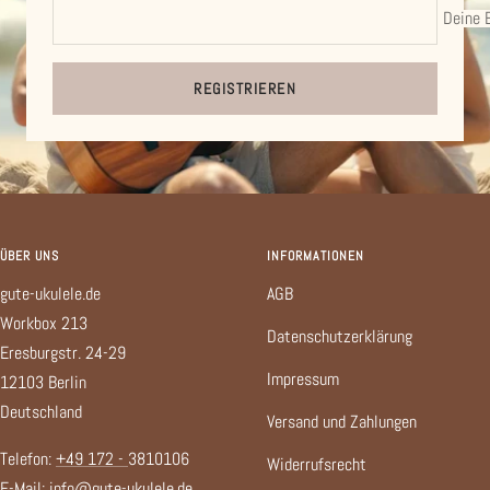
Deine 
REGISTRIEREN
ÜBER UNS
INFORMATIONEN
gute-ukulele.de
AGB
Workbox 213
Datenschutzerklärung
Eresburgstr. 24-29
Impressum
12103 Berlin
Deutschland
Versand und Zahlungen
Telefon:
+49 172 -
3810106
Widerrufsrecht
E-Mail:
info@gute-ukulele.de