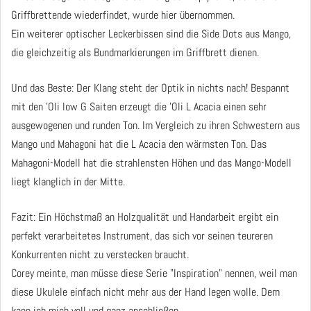
Griffbrettende wiederfindet, wurde hier übernommen.
Ein weiterer optischer Leckerbissen sind die Side Dots aus Mango,
die gleichzeitig als Bundmarkierungen im Griffbrett dienen.
Und das Beste: Der Klang steht der Optik in nichts nach! Bespannt
mit den 'Oli low G Saiten erzeugt die 'Oli L Acacia einen sehr
ausgewogenen und runden Ton. Im Vergleich zu ihren Schwestern aus
Mango und Mahagoni hat die L Acacia den wärmsten Ton. Das
Mahagoni-Modell hat die strahlensten Höhen und das Mango-Modell
liegt klanglich in der Mitte.
Fazit: Ein Höchstmaß an Holzqualität und Handarbeit ergibt ein
perfekt verarbeitetes Instrument, das sich vor seinen teureren
Konkurrenten nicht zu verstecken braucht.
Corey meinte, man müsse diese Serie "Inspiration" nennen, weil man
diese Ukulele einfach nicht mehr aus der Hand legen wolle. Dem
kann ich mich voll und ganz anschließen.