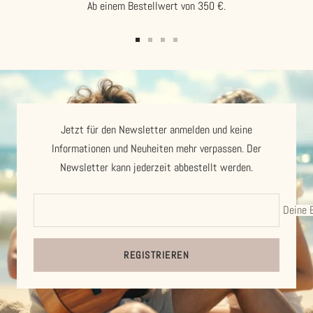
Ab einem Bestellwert von 350 €.
Zur
Zur
Zur
Zur
Slide
Slide
Slide
Slide
1
2
3
4
gehen
gehen
gehen
gehen
Jetzt für den Newsletter anmelden und keine
Informationen und Neuheiten mehr verpassen. Der
Newsletter kann jederzeit abbestellt werden.
Deine 
REGISTRIEREN