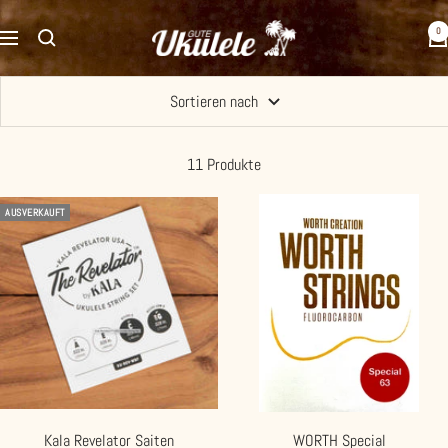
Direkt
Gute
0
zum
Navigation
Ukulele
Inhalt
Sortieren nach
11 Produkte
AUSVERKAUFT
Kala Revelator Saiten
WORTH Special