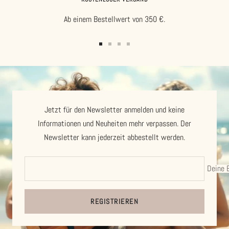
Ab einem Bestellwert von 350 €.
Zur
Zur
Zur
Zur
Slide
Slide
Slide
Slide
1
2
3
4
gehen
gehen
gehen
gehen
Jetzt für den Newsletter anmelden und keine
Informationen und Neuheiten mehr verpassen. Der
Newsletter kann jederzeit abbestellt werden.
Deine 
REGISTRIEREN