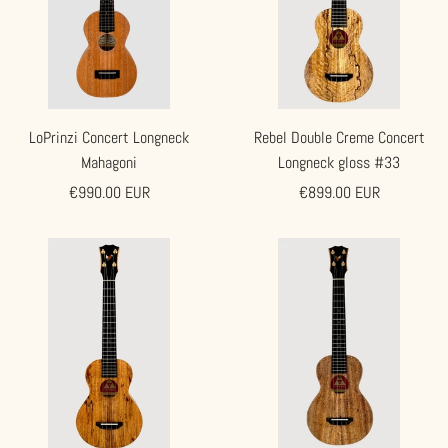
LoPrinzi Concert Longneck
Rebel Double Creme Concert
Mahagoni
Longneck gloss #33
Angebotspreis
Angebotspreis
€990.00 EUR
€899.00 EUR