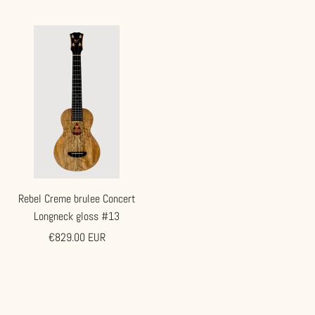
Rebel Creme brulee Concert
Longneck gloss #13
Angebotspreis
€829.00 EUR