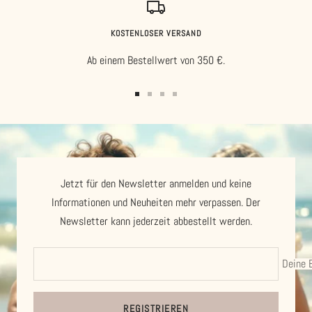
KOSTENLOSER VERSAND
Ab einem Bestellwert von 350 €.
Zur
Zur
Zur
Zur
Slide
Slide
Slide
Slide
1
2
3
4
gehen
gehen
gehen
gehen
Jetzt für den Newsletter anmelden und keine
Informationen und Neuheiten mehr verpassen. Der
Newsletter kann jederzeit abbestellt werden.
Deine 
REGISTRIEREN