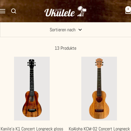
Direkt
Gute
0
zum
Navigation
Ukulele
Inhalt
Sortieren nach
13 Produkte
Kanile'a K1 Concert Longneck gloss
KoAloha KCM-02 Concert Longneck