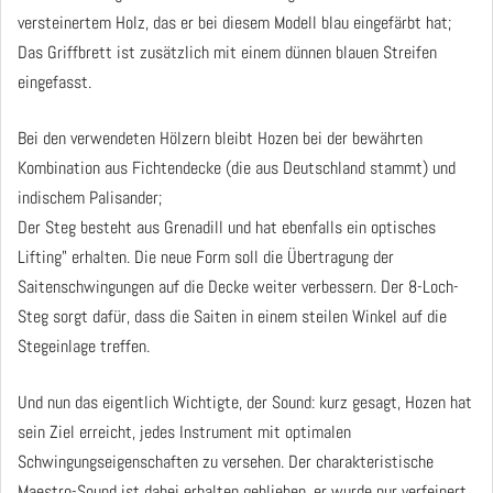
versteinertem Holz, das er bei diesem Modell blau eingefärbt hat;
Das Griffbrett ist zusätzlich mit einem dünnen blauen Streifen
eingefasst.
Bei den verwendeten Hölzern bleibt Hozen bei der bewährten
Kombination aus Fichtendecke (die aus Deutschland stammt) und
indischem Palisander;
Der Steg besteht aus Grenadill und hat ebenfalls ein optisches
Lifting" erhalten. Die neue Form soll die Übertragung der
Saitenschwingungen auf die Decke weiter verbessern. Der 8-Loch-
Steg sorgt dafür, dass die Saiten in einem steilen Winkel auf die
Stegeinlage treffen.
Und nun das eigentlich Wichtigte, der Sound: kurz gesagt, Hozen hat
sein Ziel erreicht, jedes Instrument mit optimalen
Schwingungseigenschaften zu versehen. Der charakteristische
Maestro-Sound ist dabei erhalten geblieben, er wurde nur verfeinert.