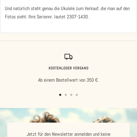
Und natürlich steht genau die Ukulele zum Verkauf, die man auf den
Fotos sieht. Ihre Seriennr. lautet 2307-1430.
KOSTENLOSER VERSAND
Ab einem Bestellwert von 350 €.
Zur
Zur
Zur
Zur
Slide
Slide
Slide
Slide
1
2
3
4
gehen
gehen
gehen
gehen
Jetzt für den Newsletter anmelden und keine