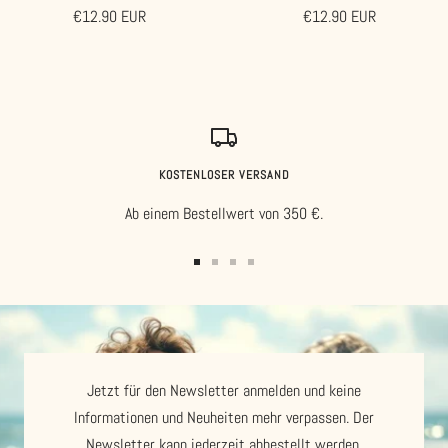
Angebotspreis
Angebotspreis
€12.90 EUR
€12.90 EUR
KOSTENLOSER VERSAND
Ab einem Bestellwert von 350 €.
Zur
Zur
Zur
Zur
Slide
Slide
Slide
Slide
1
2
3
4
gehen
gehen
gehen
gehen
Jetzt für den Newsletter anmelden und keine
Informationen und Neuheiten mehr verpassen. Der
Newsletter kann jederzeit abbestellt werden.