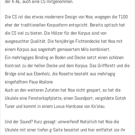
der K-AE, auch eine CS mitgenommen.
Die CS ist das etwas modernere Design von Noa, wogegen die T100
eher der traditionellen Korpusform entspricht. Bereits optisch hat
die CS viel zu bieten. Die Hölzer für den Korpus sind von
ausgesuchter Qualität. Die feinjährige Fichtendecke hat Noa mit
einem Korpus aus sagenhaft gemasertem Milo kombiniert.
Ein mehrlagiges Binding an Boden und Decke setzt einen schönen
Kontrast zu der hellen Decke und dem Korpus. Das Griffbrett und die
Bridge sind aus Ebenholz, die Rosette besteht aus mehrlagig
eingefaßtem Paua Abalone
Auch an den weiteren Zutaten hat Noa nicht gespart, so hat die
Ukulele eine Fensterkopfplatte, einen Soundport, vergoldete Gotoh
Tuner und kommt in einem Luxus-Hardcase von Ko'olau.
Und der Sound? Kurz gesagt: umwerfend! Natürlich hat Noa die
Ukulele mit einer tiefen g-Saite besaitet und hier entfaltet sie ihr